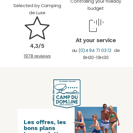
Controlling your holiday
Selected by Camping
budget
de Luxe
At your service
4,3/5
au
(0)4 94 71 03 12
de
1978 reviews
8H30-19H30
Les offres, les
bons plans