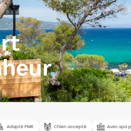
rt
nheur
.