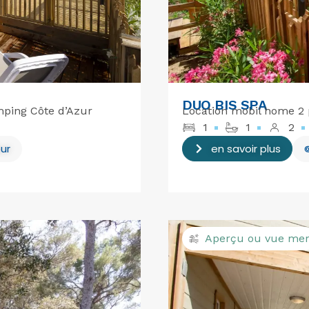
DUO BIS SPA
mping Côte d’Azur
Location mobil home 2 p
1
1
2
ur
en savoir plus
Aperçu ou vue me