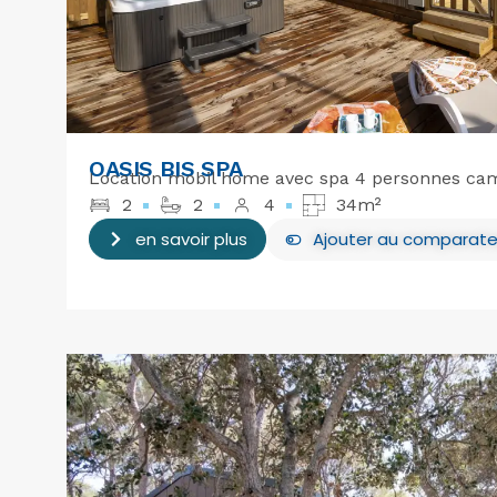
OASIS BIS SPA
Location mobil home avec spa 4 personnes ca
2
2
4
34m²
en savoir plus
Ajouter
au comparate