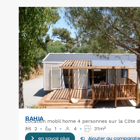
BAHIA
Location mobil home 4 personnes sur la Côte d
2
1
4
31m²
en savoir plus
Ajouter
au comparate