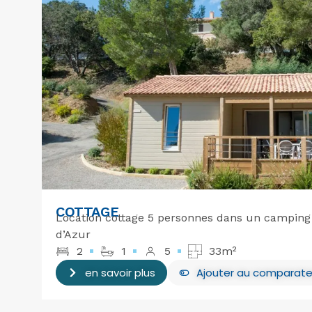
COTTAGE
Location cottage 5 personnes dans un camping 5
d’Azur
2
1
5
33m²
en savoir plus
Ajouter
au comparate