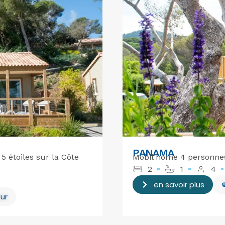
PANAMA
 étoiles sur la Côte
Mobil home 4 personnes
2
1
4
en savoir plus
ur