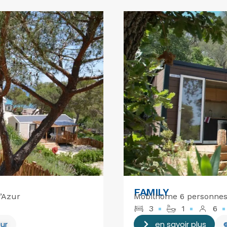
FAMILY
’Azur
Mobilhome 6 personnes
3
1
6
ur
en savoir plus