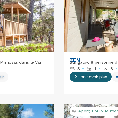
ZEN
Mimosas dans le Var
Bungalow 8 personne da
3
1
8
ur
en savoir plus
Aperçu ou vue me