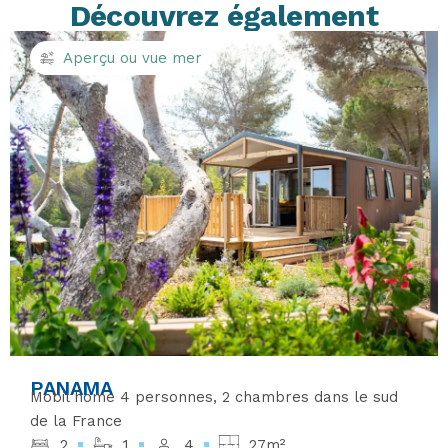
Découvrez également
Aperçu ou vue mer
PANAMA
Mobil home 4 personnes, 2 chambres dans le sud
de la France
2
1
4
27m²