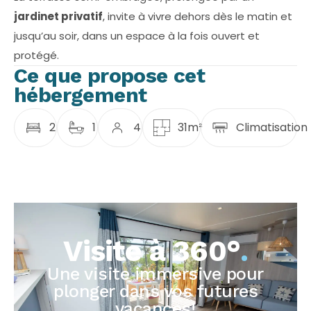
jardinet privatif
, invite à vivre dehors dès le matin et
jusqu’au soir, dans un espace à la fois ouvert et
protégé.
Ce que propose cet
hébergement
2
1
4
31m²
Climatisation
Visite à 360°
.
Une visite immersive pour
plonger dans vos futures
vacances!