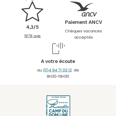
Paiement ANCV
4,3/5
Chèques vacances
1978 avis
acceptés
A votre écoute
au
(0)4 94 71 03 12
de
8H30-19H30