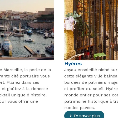
Hyères
 Marseille, la perle de la
Joyau ensoleillé niché su
rante cité portuaire vous
cette élégante ville baln
rt. Flânez dans ses
bordées de palmiers majes
et goûtez à la richesse
et profiter du soleil. Hyèr
ktail unique d’histoire,
monde entier pour ses con
our vous offrir une
patrimoine historique à t
ruelles pavées.
En savoir plus