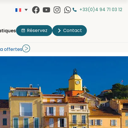
+33(0)4 94 71 03 12
Réservez
Contact
atiques
a offertes