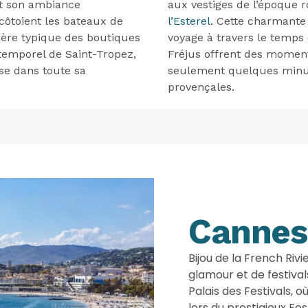
et son ambiance
aux vestiges de l’époque
côtoient les bateaux de
l’Esterel
. Cette charmante
hère typique des boutiques
voyage à travers le temps 
ntemporel de Saint-Tropez,
Fréjus offrent des moment
ise dans toute sa
seulement quelques minut
provençales.
Cannes
Bijou de la French Rivi
glamour et de festiva
Palais des Festivals, 
lors du prestigieux Fe