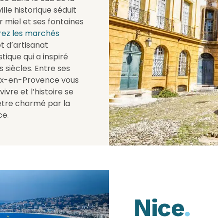
lle historique séduit
r miel et ses fontaines
rez les marchés
t d’artisanat
ique qui a inspiré
 siècles. Entre ses
Aix-en-Provence vous
vre et l’histoire se
tre charmé par la
ce.
Nice
.