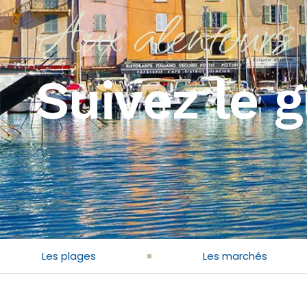
Aux alentours
Suivez le 
Les plages
Les marchés