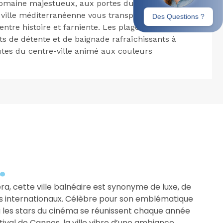
 romaine majestueux, aux portes du
Massif de
 ville méditerranéenne vous transporte dans un
entre histoire et farniente. Les plages dorées de
s de détente et de baignade rafraîchissants à
es du centre-ville animé aux couleurs
.
era, cette ville balnéaire est synonyme de luxe, de
ls internationaux. Célèbre pour son emblématique
où les stars du cinéma se réunissent chaque année
stival de Cannes, la ville vibre d’une ambiance