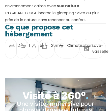
environnement calme avec
vue nature
.
La CABANE LODGE incarne le glamping : vivre au plus
près de la nature, sans renoncer au confort.
Ce que propose cet
hébergement
2
1
5
25m²
Climatisation
Lave-
vaisselle
Visite à 360°
.
Une visite immersive pour
plonger dans vos futures