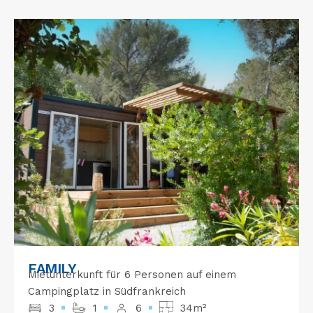
FAMILY
Mietunterkunft für 6 Personen auf einem
Campingplatz in Südfrankreich
3
1
6
34m²