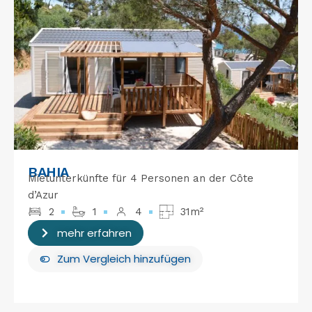
BAHIA
Mietunterkünfte für 4 Personen an der Côte
d’Azur
2
1
4
31m²
mehr erfahren
Zum Vergleich hinzufügen