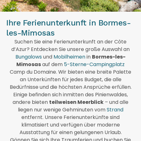
Ihre Ferienunterkunft in Bormes-
les-Mimosas
Suchen Sie eine Ferienunterkunft an der Côte
d’Azur? Entdecken Sie unsere große Auswahl an
Bungalows
und
Mobilheimen
in
Bormes-les-
Mimosas
auf dem
5-Sterne-Campingplatz
Camp du Domaine. Wir bieten eine breite Palette
an Unterkünften für jedes Budget, die alle
Bedürfnisse und die höchsten Ansprüche erfüllen.
Einige befinden sich inmitten des Pinienwaldes,
andere bieten
teilweisen Meerblick
– und alle
liegen nur wenige Gehminuten vom
Strand
entfernt. Unsere Ferienunterkünfte sind
klimatisiert und verfügen über moderne
Ausstattung für einen gelungenen Urlaub.
Gönnen Sie sich Ihre Traumferien und buchen Sie