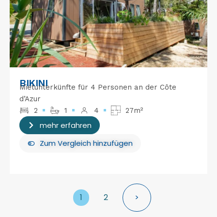
BIKINI
Mietunterkünfte für 4 Personen an der Côte
d’Azur
2
1
4
27m²
mehr erfahren
Zum Vergleich hinzufügen
1
2
>