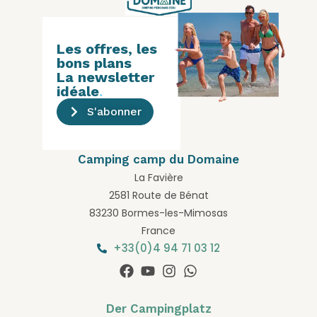
Les offres, les
bons plans
La newsletter
idéale
.
S'abonner
Camping camp du Domaine
La Favière
2581 Route de Bénat
83230 Bormes-les-Mimosas
France
+33(0)4 94 71 03 12
Der Campingplatz