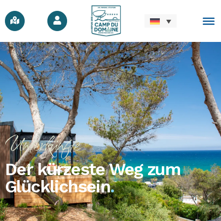
Unterkünfte
Der kürzeste Weg zum
Glücklichsein
.