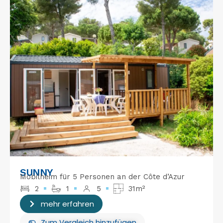
SUNNY
Mobilheim für 5 Personen an der Côte d’Azur
2
1
5
31m²
mehr erfahren
Zum Vergleich hinzufügen