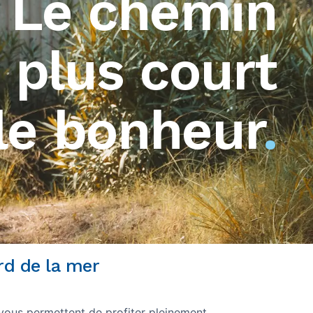
Le chemin
e plus court
le bonheur
.
rd de la mer
 vous permettent de profiter pleinement