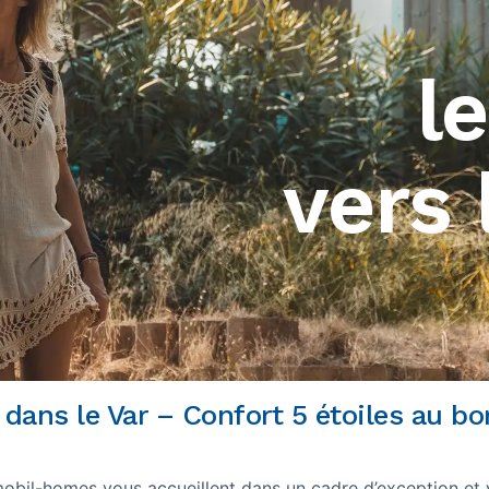
l
vers 
ans le Var – Confort 5 étoiles au bo
 mobil-homes vous accueillent dans un cadre d’exception et