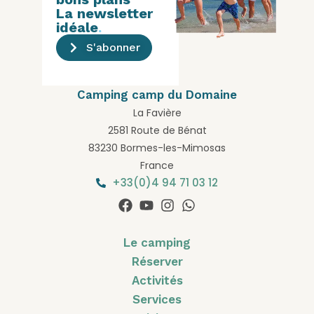
La newsletter
idéale
.
S'abonner
Camping camp du Domaine
La Favière
2581 Route de Bénat
83230 Bormes-les-Mimosas
France
+33(0)4 94 71 03 12
Le camping
Réserver
Activités
Services