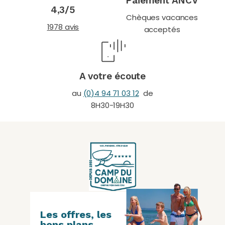
Paiement ANCV
4,3/5
Chèques vacances
1978 avis
acceptés
A votre écoute
au
(0)4 94 71 03 12
de
8H30-19H30
Les offres, les
bons plans