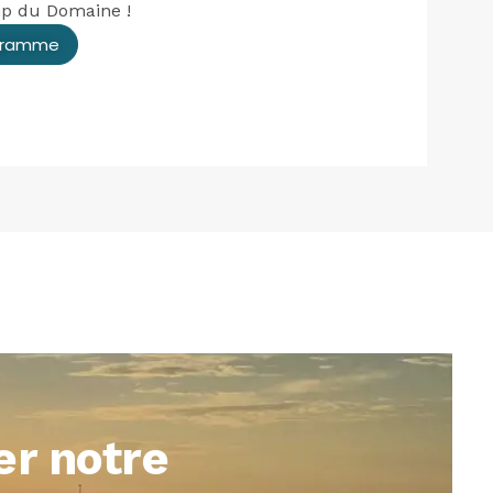
mp du Domaine !
ogramme
er notre