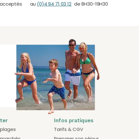
 acceptés
au
(0)4 94 71 03 12
de 8H30-19H30
iter
Infos pratiques
 plages
Tarifs & CGV
 marchés
Preparer son séjour