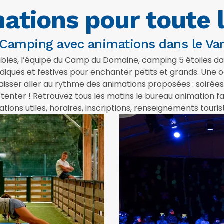
ations pour toute l
Camping avec animations dans le Va
bles, l’équipe du Camp du Domaine, camping 5 étoiles da
iques et festives pour enchanter petits et grands. Une occ
laisser aller au rythme des animations proposées : soiré
s tenter ! Retrouvez tous les matins le bureau animation f
ations utiles, horaires, inscriptions, renseignements touris