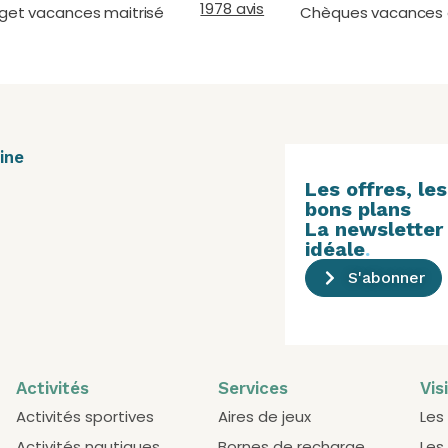
1978 avis
get vacances maitrisé
Chèques vacances
ine
Les offres, les
bons plans
La newsletter
idéale
.
S'abonner
Activités
Services
Vis
Activités sportives
Aires de jeux
Les
Activités nautiques
Bornes de recharge
Les