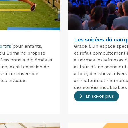
Les soirées du cam
rtifs
pour enfants,
Grâce à un espace spéci
p du Domaine propose
et refait complétement 
fessionnels diplômés et
à Bormes les Mimosas da
e, c’est l’occasion de
autour d’une scène qui 
uvrir un ensemble
à tour, des shows divers
les niveaux.
animateurs et membres
des soirées inoubliable
En savoir plus