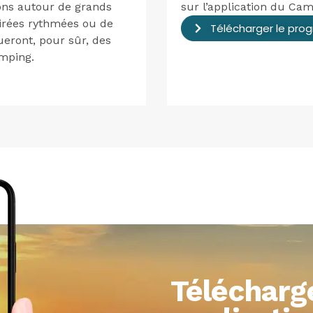
ions autour de grands
sur l’application du Ca
oirées rythmées ou de
Télécharger le pr
tueront, pour sûr, des
mping.
Télécharg