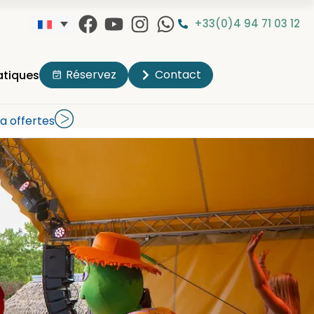
+33(0)4 94 71 03 12
Réservez
Contact
atiques
a offertes