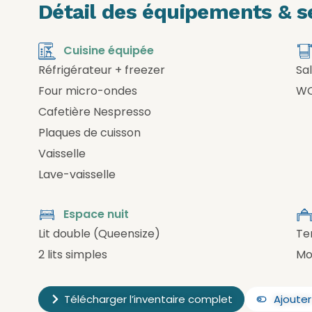
Détail des équipements & se
Cuisine équipée
Réfrigérateur + freezer
Sa
Four micro-ondes
WC
Cafetière Nespresso
Plaques de cuisson
Vaisselle
Lave-vaisselle
Espace nuit
Lit double (Queensize)
Te
2 lits simples
Mob
Télécharger l’inventaire complet
Ajoute