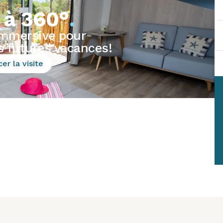
e à 360°
.
immersive pour
s futures vacances!
er la visite