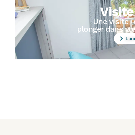
Visit
Une visite 
plonger dans vo
Lanc