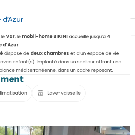
 d’Azur
 le
Var
, le
mobil-home BIKINI
accueille jusqu’à
4
e d’Azur
.
sé
dispose de
deux chambres
et d’un espace de vie
e avec enfant(s). Implanté dans un secteur offrant une
ambiance méditerranéenne, dans un cadre reposant.
ement
limatisation
Lave-vaisselle