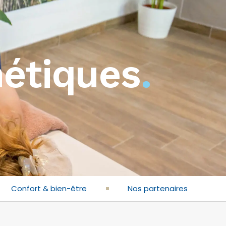
hétiques
.
Confort & bien-être
Nos partenaires