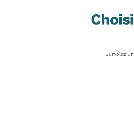
Chois
Survolez un