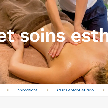
t soins est
Animations
Clubs enfant et ado