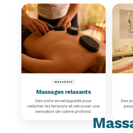
À PARTIR DE 50€
Massages corps
25 min · 50€
Massage relaxant
30 min 
25 min · 50€
Deep Tissus
50 min 
50 min · 95€
Pierres chaudes
50 min 
60 min · 130€
Massage 5 Continents
50 min 
Voir le détail
MASSAGES
Massages relaxants
Des soins enveloppants pour
Des p
relâcher les tensions et retrouver une
peau
sensation de calme profond.
Massa