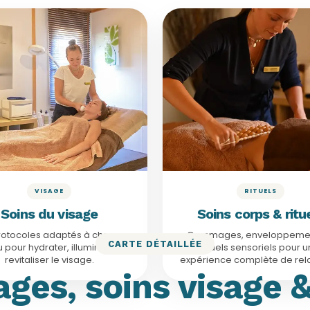
À PARTIR DE 50€
À PARTIR DE 52€
Soins visage
Rituels corps
· 50€
Coup d’éclat
52€ / 64€
Go
· 80€
Soin Kobido
50 min · 130€
Ritue
· 90€
Soin Fondamental
50 min · 140€
Rituel
· 120€
Soin lifting
120 min · 220€
Gran
E
Voir le détail
Voir le détail
VISAGE
RITUELS
Soins du visage
Soins corps & ritu
rotocoles adaptés à chaque
Gommages, enveloppemen
CARTE DÉTAILLÉE
 pour hydrater, illuminer et
rituels sensoriels pour 
revitaliser le visage.
expérience complète de rela
ges, soins visage &