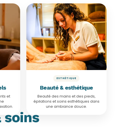
À PARTIR DE 10€
Beauté & épilation
mmages
50 min · 65€
Soin ongles et mains
l Minceur
50 min · 75€
Soin ongles et pieds
 Hammam
dès 15€
Épilation
d Rituel
50 min · 70€
Beauté des pieds
scapade
Voir le détail
ESTHÉTIQUE
els
Beauté & esthétique
ts et
Beauté des mains et des pieds,
une
épilations et soins esthétiques dans
xation.
une ambiance douce.
 soins