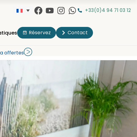
+33(0)4 94 71 03 12
Réservez
Contact
atiques
a offertes