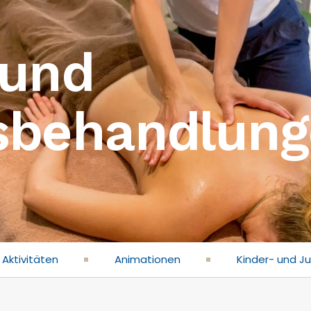
 und
sbehandlun
 Aktivitäten
Animationen
Kinder- und J