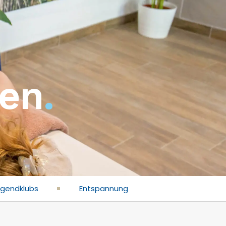
gen
.
ugendklubs
Entspannung