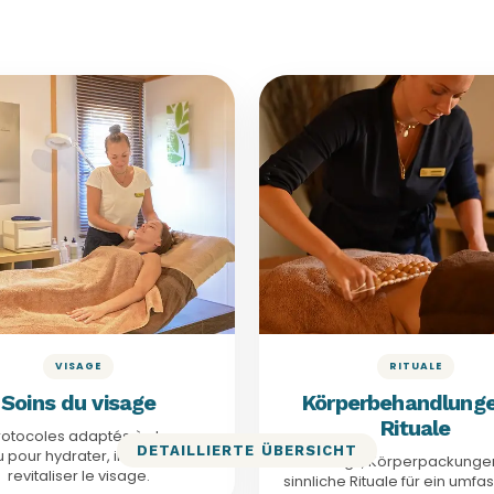
À PARTIR DE 50€
AB 52€
Soins visage
Körperrituale
· 50€
Coup d’éclat
52€ / 64€
Körper
· 80€
Soin Kobido
50 Min. · 130€
Schlankhe
· 90€
Soin Fondamental
50 Min. · 140€
Hammam
· 120€
Soin lifting
120 Min. · 220€
Grand-Es
Voir le détail
Details anzeigen
VISAGE
RITUALE
Soins du visage
Körperbehandlung
Rituale
rotocoles adaptés à chaque
DETAILLIERTE ÜBERSICHT
 pour hydrater, illuminer et
Peelings, Körperpackunge
revitaliser le visage.
sinnliche Rituale für ein umf