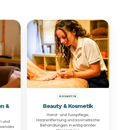
AB 10€
Beauty & Haarentfernung
peelings
50 Min. · 65€
Hand- & Nagelpflege
itsritual
50 Min. · 75€
Fuss- & Nagelpflege
-Ritual
ab 15€
Haarentfernung
capade-
50 Min. · 70€
Fusspflege
Ritual
Details anzeigen
KOSMETIK
en &
Beauty & Kosmetik
Hand- und Fusspflege,
Haarentfernung und kosmetische
n und
Behandlungen in entspannter
assendes