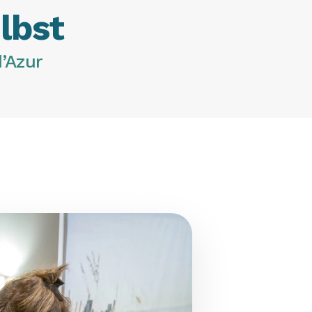
elbst
’Azur