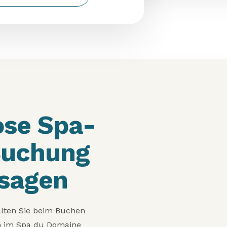
ose Spa-
 Buchung
sagen
alten Sie beim Buchen
n im Spa du Domaine