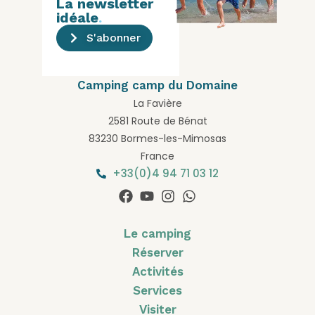
La newsletter
idéale
.
S'abonner
Camping camp du Domaine
La Favière
2581 Route de Bénat
83230 Bormes-les-Mimosas
France
+33(0)4 94 71 03 12
Le camping
Réserver
Activités
Services
Visiter