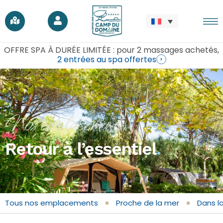
OFFRE SPA À DURÉE LIMITÉE : pour 2 massages achetés,
2 entrées au spa offertes
Nos emplacements
Retour à l’essentiel
.
Tous nos emplacements
Proche de la mer
Dans l