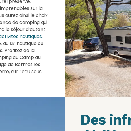
urel préservé,
imprenables sur la
 aurez ainsi le choix
ience de camping qui
nd le séjour d’autant
activités nautiques
.
 au ski nautique ou
 Profitez de la
amping au Camp du
age de Bormes les
rre, sur l’eau sous
Des inf