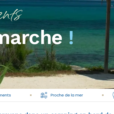
nts
 marche
!
ments
Proche de la mer