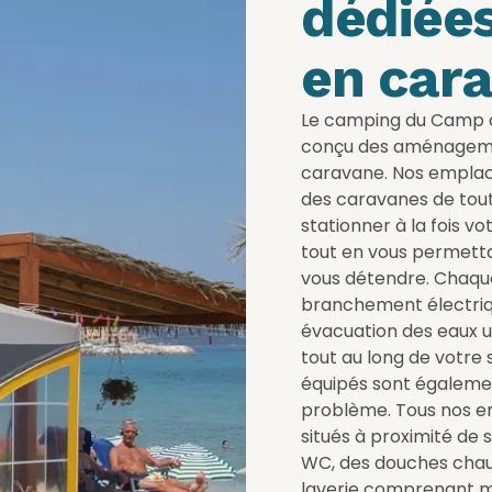
dédiées
en car
Le camping du Camp d
conçu des aménagemen
caravane. Nos emplace
des caravanes de tout
stationner à la fois v
tout en vous permettan
vous détendre. Chaq
branchement électriqu
évacuation des eaux u
tout au long de votre 
équipés sont égalemen
problème. Tous nos 
situés à proximité de
WC, des douches chaude
laverie comprenant ma