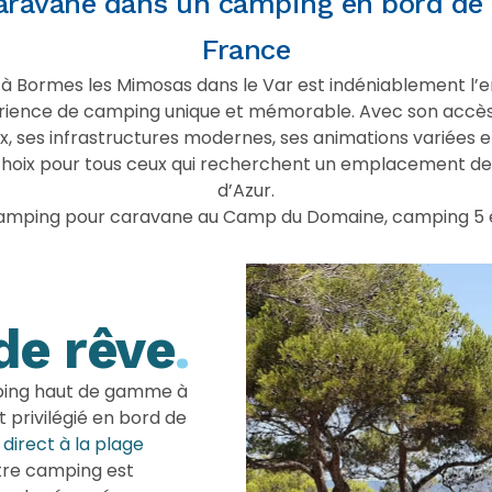
ravane dans un camping en bord de m
France
Bormes les Mimosas dans le Var est indéniablement l’end
rience de camping unique et mémorable. Avec son accès 
 ses infrastructures modernes, ses animations variées
choix pour tous ceux qui recherchent un emplacement d
d’Azur.
mping pour caravane au Camp du Domaine, camping 5 éto
de rêve
.
mping haut de gamme à
privilégié en bord de
direct à la plage
tre camping est