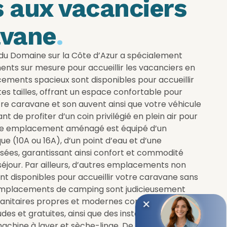
 aux vacanciers
avane
.
u Domaine sur la Côte d’Azur a spécialement
ts sur mesure pour accueillir les vacanciers en
ments spacieux sont disponibles pour accueillir
es tailles, offrant un espace confortable pour
otre caravane et son auvent ainsi que votre véhicule
t de profiter d’un coin privilégié en plein air pour
ue emplacement aménagé est équipé d’un
e (10A ou 16A), d’un point d’eau et d’une
sées, garantissant ainsi confort et commodité
séjour. Par ailleurs, d’autres emplacements non
t disponibles pour accueillir votre caravane sans
emplacements de camping sont judicieusement
 sanitaires propres et modernes comprenant des
s et gratuites, ainsi que des installations de
chine à laver et sèche-linge. De plus, nous