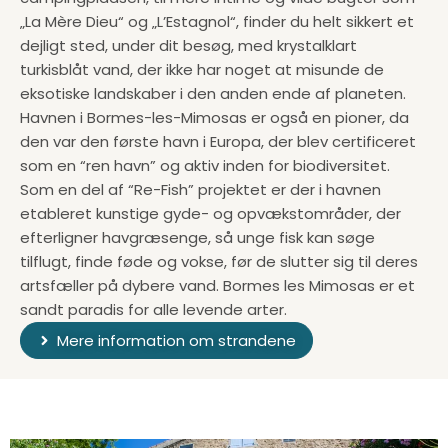
„La Mère Dieu“ og „L’Estagnol“, finder du helt sikkert et
dejligt sted, under dit besøg, med krystalklart
turkisblåt vand, der ikke har noget at misunde de
eksotiske landskaber i den anden ende af planeten.
Havnen i Bormes-les-Mimosas er også en pioner, da
den var den første havn i Europa, der blev certificeret
som en “ren havn” og aktiv inden for biodiversitet.
Som en del af “Re-Fish” projektet er der i havnen
etableret kunstige gyde- og opvækstområder, der
efterligner havgræsenge, så unge fisk kan søge
tilflugt, finde føde og vokse, før de slutter sig til deres
artsfæller på dybere vand. Bormes les Mimosas er et
sandt paradis for alle levende arter.
Mere information om strandene