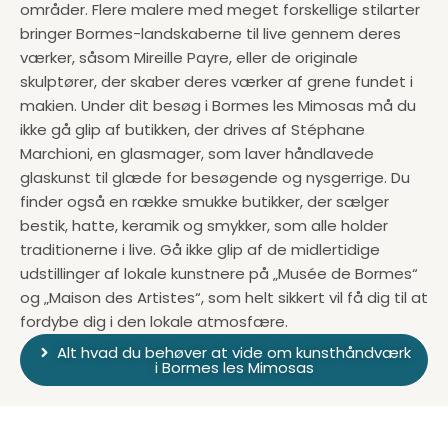
områder. Flere malere med meget forskellige stilarter
bringer Bormes-landskaberne til live gennem deres
værker, såsom Mireille Payre, eller de originale
skulptører, der skaber deres værker af grene fundet i
makien. Under dit besøg i Bormes les Mimosas må du
ikke gå glip af butikken, der drives af Stéphane
Marchioni, en glasmager, som laver håndlavede
glaskunst til glæde for besøgende og nysgerrige. Du
finder også en række smukke butikker, der sælger
bestik, hatte, keramik og smykker, som alle holder
traditionerne i live. Gå ikke glip af de midlertidige
udstillinger af lokale kunstnere på „Musée de Bormes“
og „Maison des Artistes“, som helt sikkert vil få dig til at
fordybe dig i den lokale atmosfære.
Alt hvad du behøver at vide om kunsthåndværk
i Bormes les Mimosas