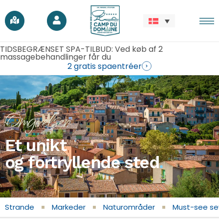
TIDSBEGRÆNSET SPA-TILBUD: Ved køb af 2
massagebehandlinger får du
2 gratis spaentréer
Omgivelser
Et unikt
og fortryllende sted
.
Strande
Markeder
Naturområder
Must-see s