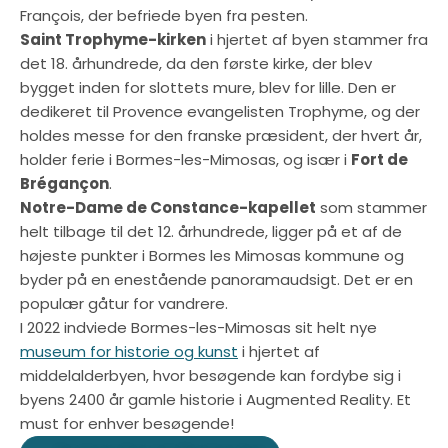
François, der befriede byen fra pesten.
Saint Trophyme-kirken
i hjertet af byen stammer fra
det 18. århundrede, da den første kirke, der blev
bygget inden for slottets mure, blev for lille. Den er
dedikeret til Provence evangelisten Trophyme, og der
holdes messe for den franske præsident, der hvert år,
holder ferie i Bormes-les-Mimosas, og især i
Fort de
Brégançon
.
Notre-Dame de Constance-kapellet
som stammer
helt tilbage til det 12. århundrede, ligger på et af de
højeste punkter i Bormes les Mimosas kommune og
byder på en enestående panoramaudsigt. Det er en
populær gåtur for vandrere.
I 2022 indviede Bormes-les-Mimosas sit helt nye
museum for historie og kunst
i hjertet af
middelalderbyen, hvor besøgende kan fordybe sig i
byens 2400 år gamle historie i Augmented Reality. Et
must for enhver besøgende!