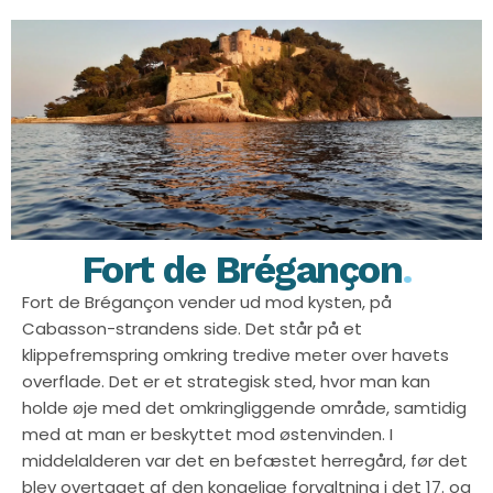
Fort de Brégançon
.
Fort de Brégançon vender ud mod kysten, på
Cabasson-strandens side. Det står på et
klippefremspring omkring tredive meter over havets
overflade. Det er et strategisk sted, hvor man kan
holde øje med det omkringliggende område, samtidig
med at man er beskyttet mod østenvinden. I
middelalderen var det en befæstet herregård, før det
blev overtaget af den kongelige forvaltning i det 17. og