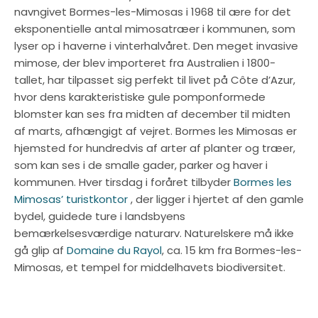
navngivet Bormes-les-Mimosas i 1968 til ære for det
eksponentielle antal mimosatræer i kommunen, som
lyser op i haverne i vinterhalvåret. Den meget invasive
mimose, der blev importeret fra Australien i 1800-
tallet, har tilpasset sig perfekt til livet på Côte d’Azur,
hvor dens karakteristiske gule pomponformede
blomster kan ses fra midten af december til midten
af marts, afhængigt af vejret. Bormes les Mimosas er
hjemsted for hundredvis af arter af planter og træer,
som kan ses i de smalle gader, parker og haver i
kommunen. Hver tirsdag i foråret tilbyder
Bormes les
Mimosas’ turistkontor
, der ligger i hjertet af den gamle
bydel, guidede ture i landsbyens
bemærkelsesværdige naturarv. Naturelskere må ikke
gå glip af
Domaine du Rayol
, ca. 15 km fra Bormes-les-
Mimosas, et tempel for middelhavets biodiversitet.