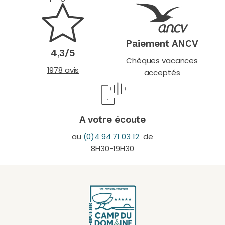
Paiement ANCV
4,3/5
Chèques vacances
1978 avis
acceptés
A votre écoute
au
(0)4 94 71 03 12
de
8H30-19H30