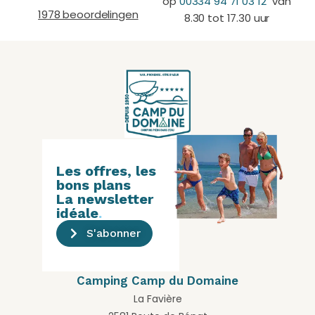
op
00334 94 71 03 12
van
1978 beoordelingen
8.30 tot 17.30 uur
Les offres, les
bons plans
La newsletter
idéale
.
S'abonner
Camping Camp du Domaine
La Favière