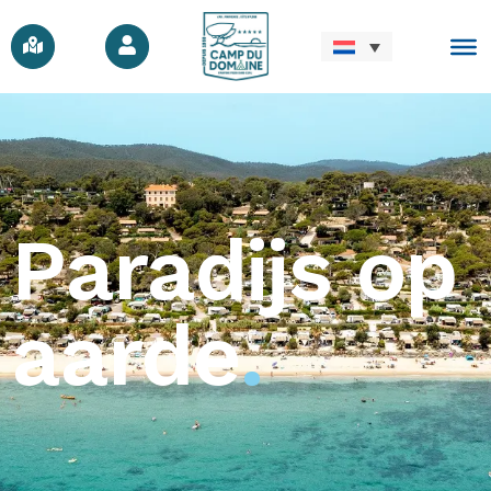
Paradijs op
aarde
.