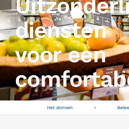
Uitzonderl
diensten
voor een
comfortabe
Het domein
Belee