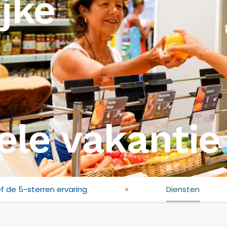
ijke
le vakantie
f de 5-sterren ervaring
Diensten