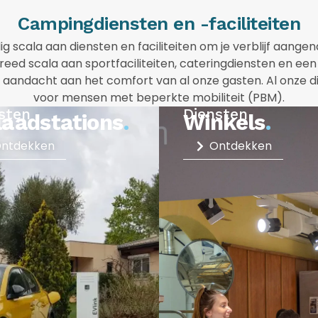
Campingdiensten en -faciliteiten
g scala aan diensten en faciliteiten om je verblijf aan
reed scala aan sportfaciliteiten, cateringdiensten en ee
andacht aan het comfort van al onze gasten. Al onze diens
voor mensen met beperkte mobiliteit (PBM).
sten
Diensten
aadstations
.
Winkels
.
ntdekken
Ontdekken