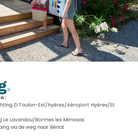
g
.
o :
chting ZI Toulon-Est/hyères/Aéroport Hyères/St
ing Le Lavandou/Bormes les Mimosas
ing via de weg naar Bénat