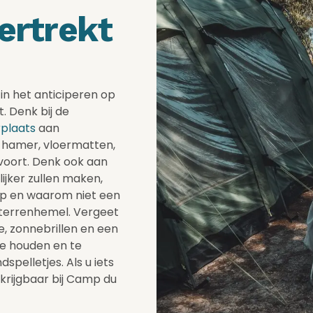
ertrekt
in het anticiperen op
. Denk bij de
plaats
aan
n hamer, vloermatten,
ovoort. Denk ook aan
lijker zullen maken,
hap en waarom niet een
sterrenhemel. Vergeet
, zonnebrillen en een
te houden en te
pelletjes. Als u iets
rkrijgbaar bij Camp du