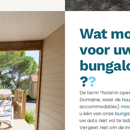
Wat mo
voor uw
bungal
?
?
De term “hotel in open
Domaine, waar de
hu
accommodaties) modern
u één van onze
bunga
uw auto niet vol te lad
Vergeet niet om de
i