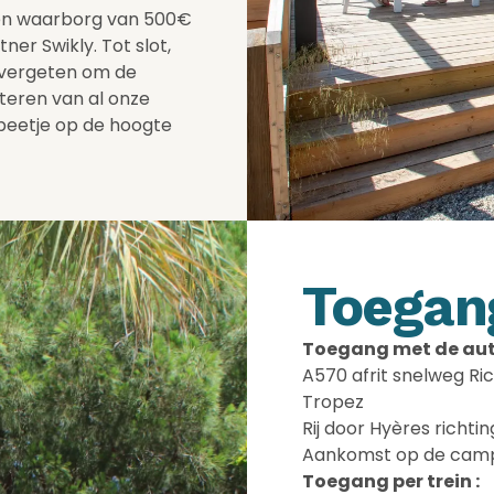
een waarborg van 500€
er Swikly. Tot slot,
t vergeten om de
eren van al onze
 beetje op de hoogte
Toegan
Toegang met de aut
A570 afrit snelweg Ri
Tropez
Rij door Hyères richt
Aankomst op de camp
Toegang per trein :