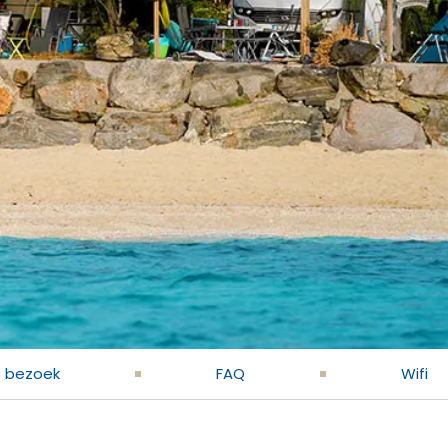
e bezoek
FAQ
Wifi