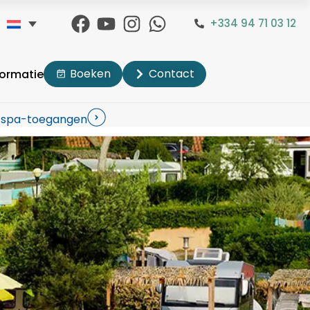
+334 94 71 03 12
Boeken
Contact
formatie
s spa-toegangen