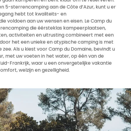
en 5-sterrencamping aan de Côte d’Azur, kunt u er
oegang hebt tot kwaliteits- en
ie voldoen aan uw wensen en eisen. Le Camp du
rrencamping die éérsteklas kampeerplaatsen,
n, activiteiten en uitrusting combineert met een
ardoor het een unieke en atypische camping is met
e zee. Als u kiest voor Camp du Domaine, bevindt u
ur, met uw voeten in het water, op één van de
uid-Frankrijk, waar u een onvergetelijke vakantie
mfort, welzijn en gezelligheid.