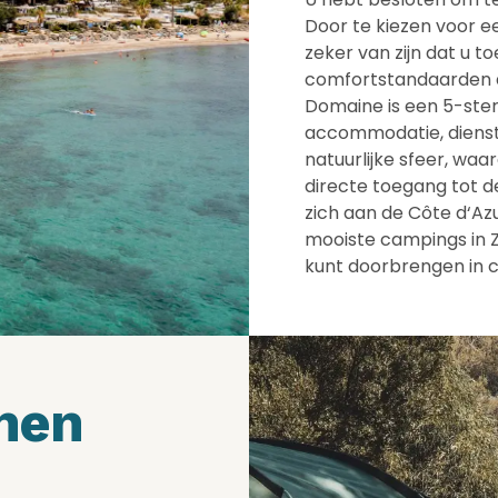
Door te kiezen voor e
zeker van zijn dat u t
comfortstandaarden d
Domaine is een 5-ste
accommodatie, dienste
natuurlijke sfeer, wa
directe toegang tot d
zich aan de Côte d‘Az
mooiste campings in Z
kunt doorbrengen in co
nen