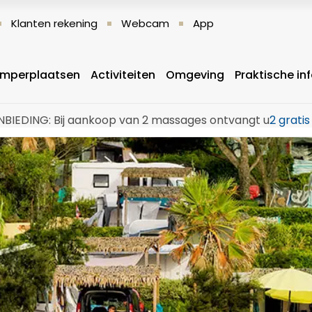
Klanten rekening
Webcam
App
mperplaatsen
Activiteiten
Omgeving
Praktische in
BIEDING: Bij aankoop van 2 massages ontvangt u
2 grati