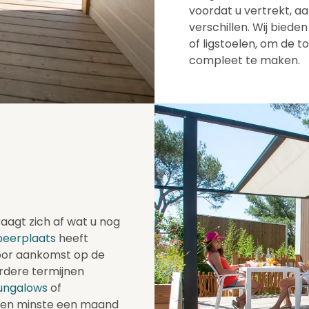
voordat u vertrekt, a
verschillen. Wij biede
of ligstoelen, om de 
compleet te maken.
agt zich af wat u nog
eerplaats
heeft
 voor aankomst op de
erdere termijnen
ungalows
of
 ten minste een maand