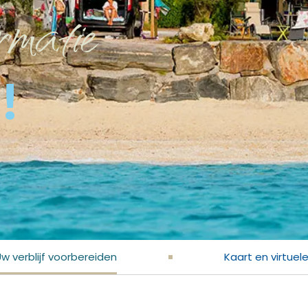
rmatie
n
!
w verblijf voorbereiden
Kaart en virtuel