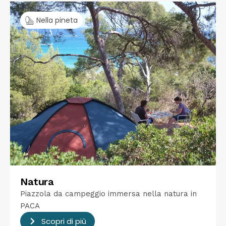
Nella pineta
Natura
Piazzola da campeggio immersa nella natura in
PACA
Scopri di più