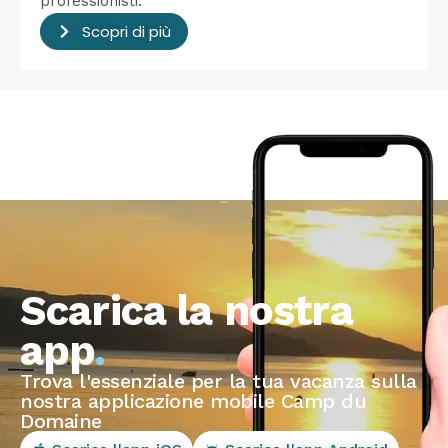
professionisti.
Scopri di più
Scarica la nostra
app
.
Trova l'essenziale per la tua vacanza sulla
nostra applicazione mobile Camp du
Domaine