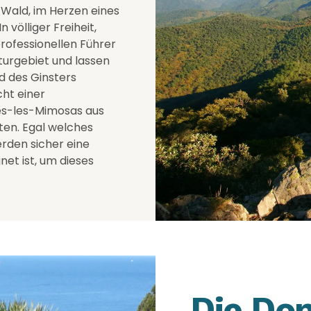
 Wald, im Herzen eines
 völliger Freiheit,
rofessionellen Führer
turgebiet und lassen
d des Ginsters
cht einer
es-les-Mimosas aus
ten. Egal welches
erden sicher eine
net ist, um dieses
Die Do