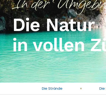
In der Umgebu
Die Natur
in vollen 
Die Strände
Die