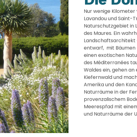
Nur wenige Kilometer
Lavandou und Saint-Tr
Naturschutzgebiet in
des Maures. Ein wahr
Landschaftsarchitekt 
entwarf, mit Bäumen a
einen exotischen Natu
des Méditerranées tau
Waldes ein, gehen an 
Kiefernwald und mache
Amerika und den Kanar
Naturräume in der Fer
provenzalischem Bode
Meerespfad mit einem
und Naturräume der U