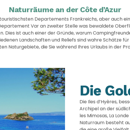
Naturräume an der Côte d’Azur
r touristischsten Departements Frankreichs, aber auch ei
epartement Var an zweiter Stelle was bewaldete Oberfläc
n. Dies ist auch einer der Gründe, warum Campingfreund
iedenen Landschaften und Reliefs sind wahre Schätze für
ten Naturgebiete, die Sie während Ihres Urlaubs in der 
Die Gol
Die Iles d’Hyères, bes
Archipel an der südli
les Mimosas, La Londe 
Naturraum besteht aus 
die eine große Vielfa