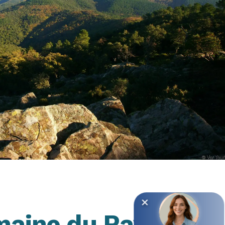
maine du Rayol
.