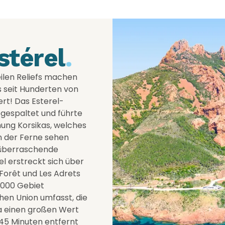
stérel
.
eilen Reliefs machen
s seit Hunderten von
ert! Das Esterel-
bgespaltet und führte
ung Korsikas, welches
n der Ferne sehen
 überraschende
l erstreckt sich über
Forêt und Les Adrets
 2000 Gebiet
chen Union umfasst, die
a einen großen Wert
 45 Minuten entfernt