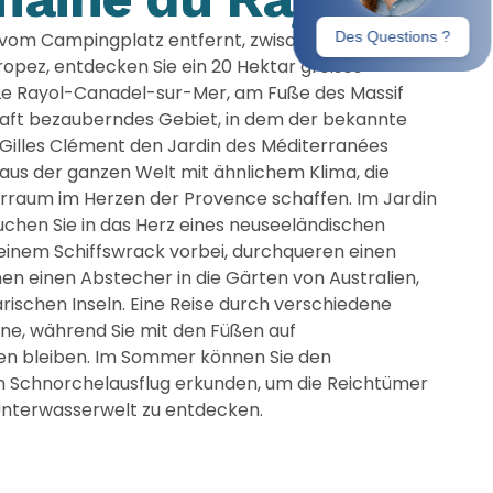
 vom Campingplatz entfernt, zwischen Le
opez, entdecken Sie ein 20 Hektar großes
 Le Rayol-Canadel-sur-Mer, am Fuße des Massif
haft bezauberndes Gebiet, in dem der bekannte
Gilles Clément den Jardin des Méditerranées
us der ganzen Welt mit ähnlichem Klima, die
rraum im Herzen der Provence schaffen. Im Jardin
chen Sie in das Herz eines neuseeländischen
einem Schiffswrack vorbei, durchqueren einen
n einen Abstecher in die Gärten von Australien,
ischen Inseln. Eine Reise durch verschiedene
ne, während Sie mit den Füßen auf
n bleiben. Im Sommer können Sie den
 Schnorchelausflug erkunden, um die Reichtümer
nterwasserwelt zu entdecken.