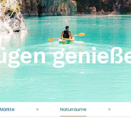
ng
Zügen genieß
 Märkte
Naturräume