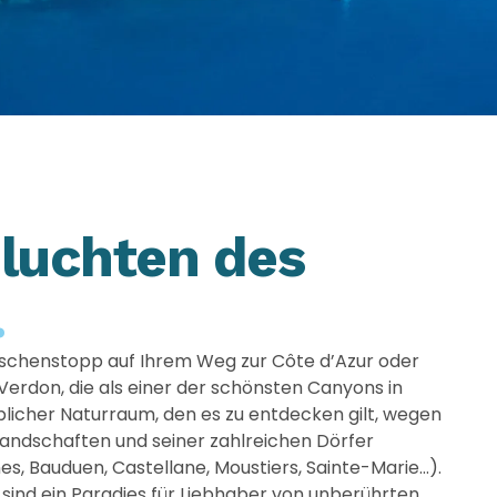
hluchten des
.
wischenstopp auf Ihrem Weg zur Côte d’Azur oder
Verdon, die als einer der schönsten Canyons in
ublicher Naturraum, den es zu entdecken gilt, wegen
Landschaften und seiner zahlreichen Dörfer
ines, Bauduen, Castellane, Moustiers, Sainte-Marie…).
sind ein Paradies für Liebhaber von unberührten