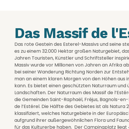
Das Massif de l'E
Das rote Gestein des Esterel-Massivs und seine st
es zu einem 32.000 Hektar großen Naturgebiet, da
Jahren Touristen, Künstler und Schriftsteller inspiri
Massiv wurde vor Millionen von Jahren an Afrika a
bei seiner Wanderung Richtung Norden zur Entsteh
man an einem klaren Morgen von den Höhen aus i
kann. Es bietet einen geschützten Naturraum und
Landschaften. Der Naturraum des Massif de l’Estére
die Gemeinden Saint-Raphaël, Fréjus, Bagnols-en-
de l’Estérel. Die Hälfte des Gebietes ist als Natura
klassifiziert, welches Naturgebiete in der Europäis
aufgrund ihrer außergewöhnlichen Flora und Faun
für das Kulturerbe haben. Der Campingplatz liegt