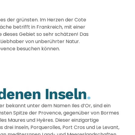
nes der grünsten. Im Herzen der Cote
he betrifft in Frankreich, mit einer
e dieses Gebiet so sehr schätzen! Das
 Liebhaber von unberührter Natur.
Provence besuchen können.
denen Inseln
.
ser bekannt unter dem Namen Iles d’Or, sind ein
chsten Spitze der Provence, gegenüber von Bormes
les Maures und Hyères. Dieser einzigartige
drei Inseln, Porquerolles, Port Cros und Le Levant,
lt an mediterranen Land- und Meereslandschaften