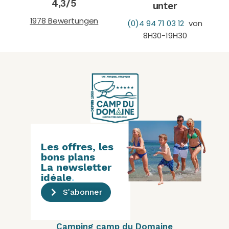
4,3/5
unter
1978 Bewertungen
(0)4 94 71 03 12
von
8H30-19H30
Les offres, les
bons plans
La newsletter
idéale
.
S'abonner
Camping camp du Domaine