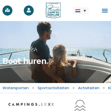
Activiteiten
Boot huren
.
Watersporten
Sportactiviteiten
Activiteiten
K