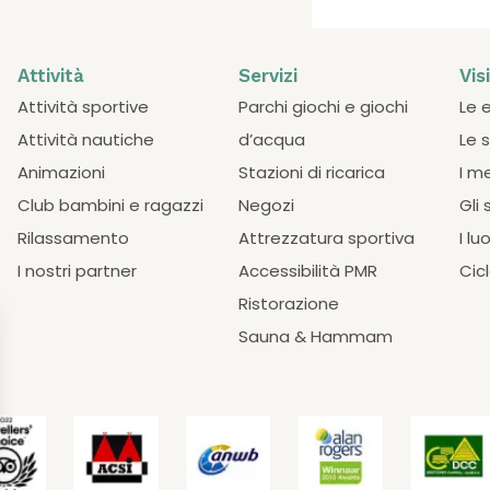
Attività
Servizi
Vis
Attività sportive
Parchi giochi e giochi
Le 
Attività nautiche
d’acqua
Le 
Animazioni
Stazioni di ricarica
I m
Club bambini e ragazzi
Negozi
Gli 
Rilassamento
Attrezzatura sportiva
I lu
I nostri partner
Accessibilità PMR
Cic
Ristorazione
Sauna & Hammam