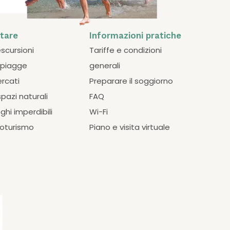
itare
Informazioni pratiche
escursioni
Tariffe e condizioni
spiagge
generali
ercati
Preparare il soggiorno
spazi naturali
FAQ
oghi imperdibili
Wi-Fi
loturismo
Piano e visita virtuale