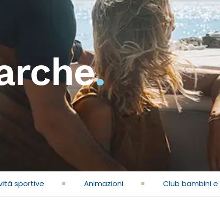
arche
.
vità sportive
Animazioni
Club bambini e 