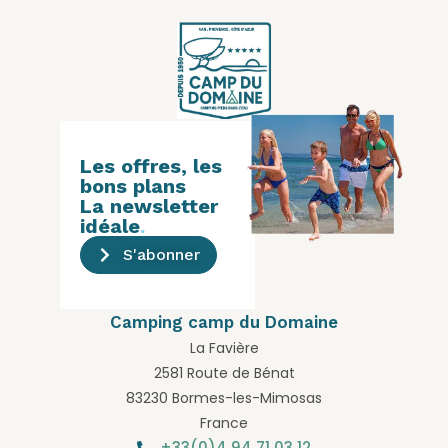
Les offres, les
bons plans
La newsletter
idéale
.
S'abonner
Camping camp du Domaine
La Favière
2581 Route de Bénat
83230 Bormes-les-Mimosas
France
+33(0)4 94 71 03 12