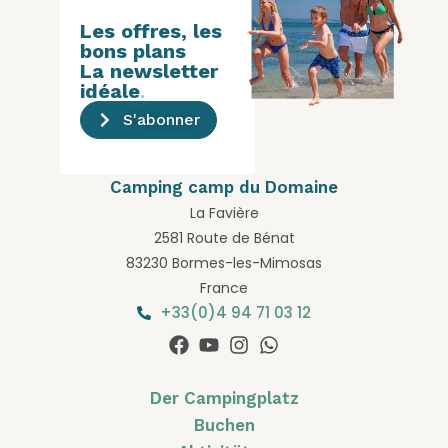
Les offres, les
bons plans
La newsletter
idéale
.
S'abonner
Camping camp du Domaine
La Favière
2581 Route de Bénat
83230 Bormes-les-Mimosas
France
+33(0)4 94 71 03 12
Der Campingplatz
Buchen