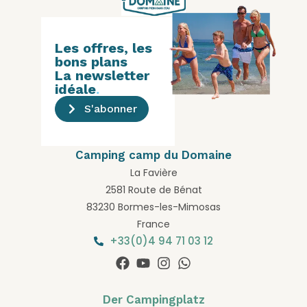
Les offres, les
bons plans
La newsletter
idéale
.
S'abonner
Camping camp du Domaine
La Favière
2581 Route de Bénat
83230 Bormes-les-Mimosas
France
+33(0)4 94 71 03 12
Der Campingplatz