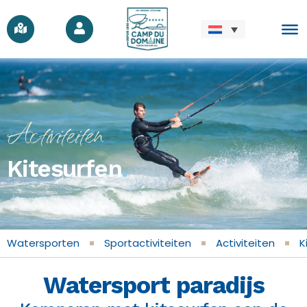
Activiteiten
Kitesurfen
.
Watersporten
Sportactiviteiten
Activiteiten
K
Watersport paradijs