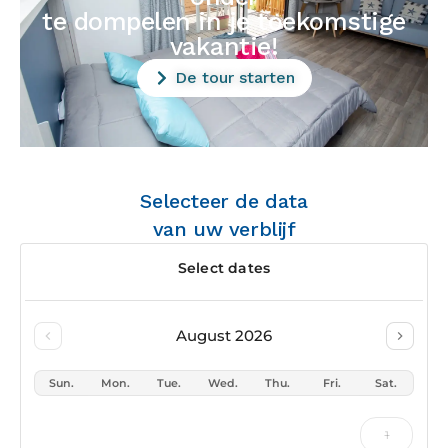
te dompelen in je toekomstige
vakantie!
De tour starten
Selecteer de data
van uw verblijf