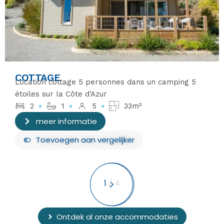
COTTAGE
Location cottage 5 personnes dans un camping 5
étoiles sur la Côte d’Azur
2
1
5
33m²
meer informatie
Toevoegen aan vergelijker
1
/
4
Ontdek al onze accommodaties