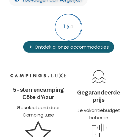
1
/
4
Ontdek al onze accommodaties
5-sterrencamping
Gegarandeerde
Côte d'Azur
prijs
Geselecteerd door
Je vakantiebudget
Camping Luxe
beheren