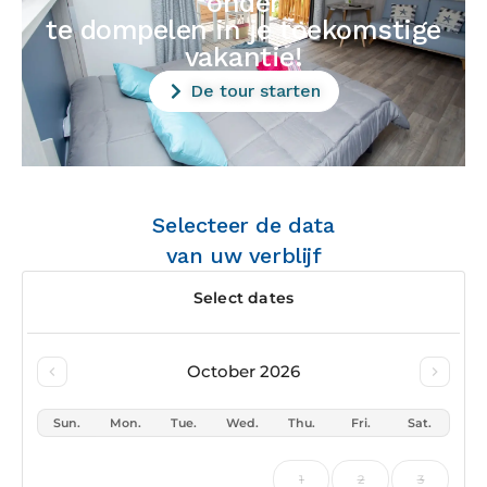
onder
te dompelen in je toekomstige
vakantie!
De tour starten
Selecteer de data
van uw verblijf