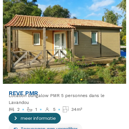
REVE PMR
Location bungalow PMR 5 personnes dans le
Lavandou
2
1
5
34m²
meer informatie
Toevoegen aan vergelijker