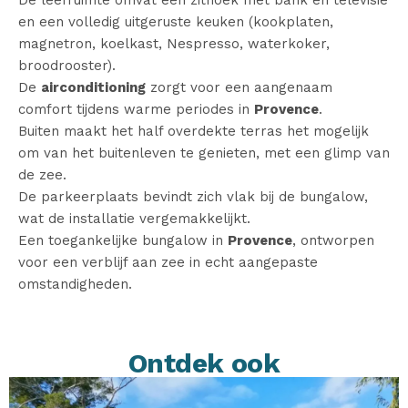
De leefruimte omvat een zithoek met bank en televisie
en een volledig uitgeruste keuken (kookplaten,
magnetron, koelkast, Nespresso, waterkoker,
broodrooster).
De
airconditioning
zorgt voor een aangenaam
comfort tijdens warme periodes in
Provence
.
Buiten maakt het half overdekte terras het mogelijk
om van het buitenleven te genieten, met een glimp van
de zee.
De parkeerplaats bevindt zich vlak bij de bungalow,
wat de installatie vergemakkelijkt.
Een toegankelijke bungalow in
Provence
, ontworpen
voor een verblijf aan zee in echt aangepaste
omstandigheden.
Ontdek ook