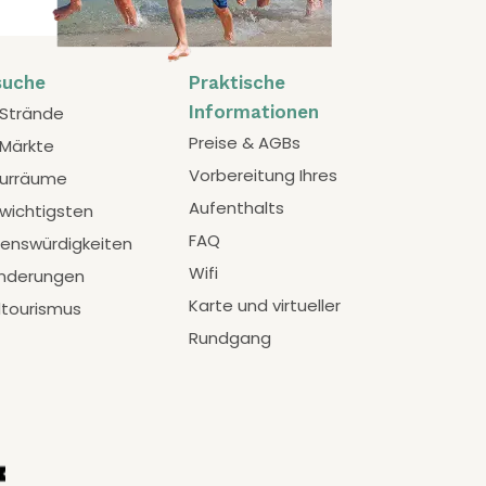
suche
Praktische
Informationen
 Strände
Preise & AGBs
 Märkte
Vorbereitung Ihres
urräume
Aufenthalts
 wichtigsten
FAQ
enswürdigkeiten
Wifi
nderungen
Karte und virtueller
tourismus
Rundgang