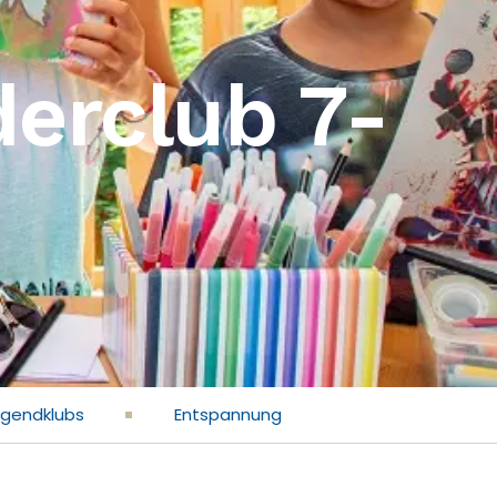
derclub 7-
ugendklubs
Entspannung