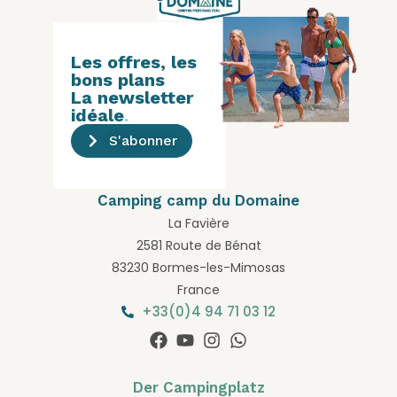
Les offres, les
bons plans
La newsletter
idéale
.
S'abonner
Camping camp du Domaine
La Favière
2581 Route de Bénat
83230 Bormes-les-Mimosas
France
+33(0)4 94 71 03 12
Der Campingplatz