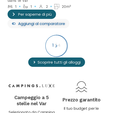
dans le Var
1
1
2
20m²
Per saperne di più
Aggiungi
al comparatore
1
/
4
Scoprire tutti gli alloggi
Campeggio a 5
Prezzo garantito
stelle nel Var
Il tuo budget per le
Selezionato da Camping