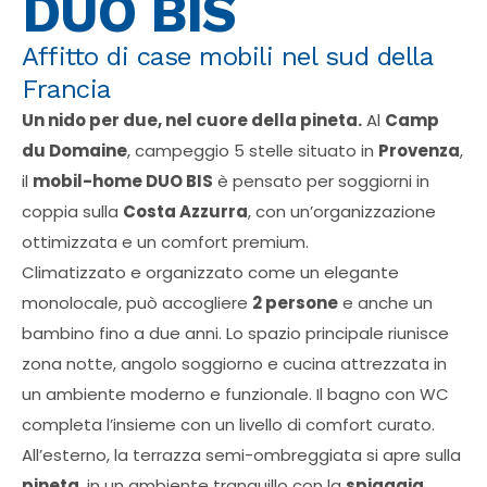
DUO BIS
Affitto di case mobili nel sud della
Francia
Un nido per due, nel cuore della pineta.
Al
Camp
du Domaine
, campeggio 5 stelle situato in
Provenza
,
il
mobil-home DUO BIS
è pensato per soggiorni in
coppia sulla
Costa Azzurra
, con un’organizzazione
ottimizzata e un comfort premium.
Climatizzato e organizzato come un elegante
monolocale, può accogliere
2 persone
e anche un
bambino fino a due anni. Lo spazio principale riunisce
zona notte, angolo soggiorno e cucina attrezzata in
un ambiente moderno e funzionale. Il bagno con WC
completa l’insieme con un livello di comfort curato.
All’esterno, la terrazza semi-ombreggiata si apre sulla
pineta
, in un ambiente tranquillo con la
spiaggia