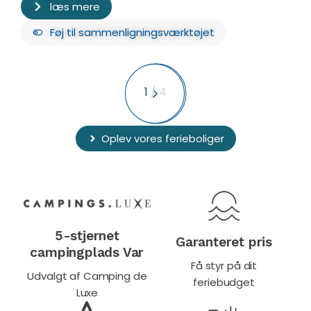
læs mere
Føj
til sammenligningsværktøjet
1
/
4
Oplev vores ferieboliger
5-stjernet
Garanteret pris
campingplads Var
Få styr på dit
Udvalgt af Camping de
feriebudget
Luxe