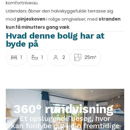
komfortniveau.
Udendørs åbner den halvskyggefulde terrasse sig
mod
pinjeskoven
i rolige omgivelser, med
stranden
kun få minutters gang væk
.
Hvad denne bolig har at
byde på
1
1
2
25m²
360° rundvisning
.
Et opslugende besøg, hvor
kan fordybe dig i din fremtidige