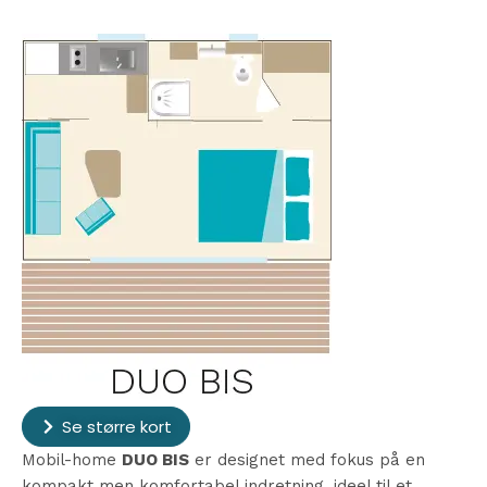
Se større kort
Mobil-home
DUO BIS
er designet med fokus på en
kompakt men komfortabel indretning, ideel til et