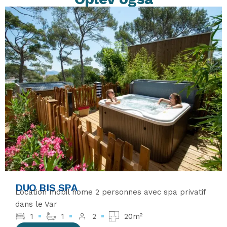
DUO BIS SPA
Location mobil home 2 personnes avec spa privatif
dans le Var
1
1
2
20m²