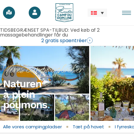
s
TIDSBEGRÆNSET SPA-TILBUD: Ved køb af 2
massagebehandlinger får du
2 gratis spaentréer
Vores campingpladser
Naturen
à plein
poumons
.
Alle vores campingpladser
Tæt på havet
I fyrres