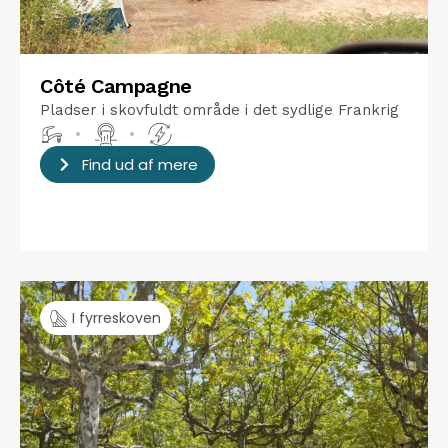
Côté Campagne
Pladser i skovfuldt område i det sydlige Frankrig
•
•
Find ud af mere
I fyrreskoven