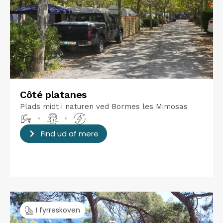
Côté platanes
Plads midt i naturen ved Bormes les Mimosas
•
•
Find ud af mere
I fyrreskoven