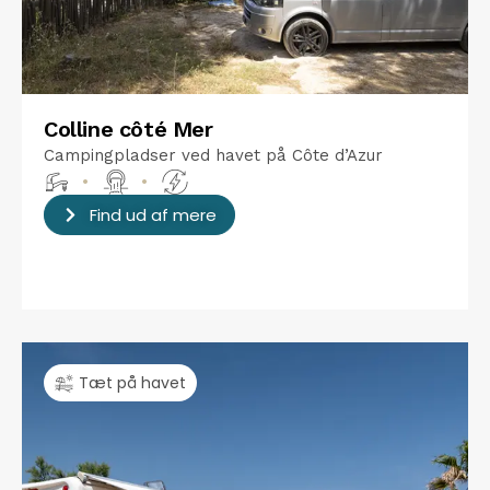
Colline côté Mer
Campingpladser ved havet på Côte d’Azur
•
•
Find ud af mere
Tæt på havet