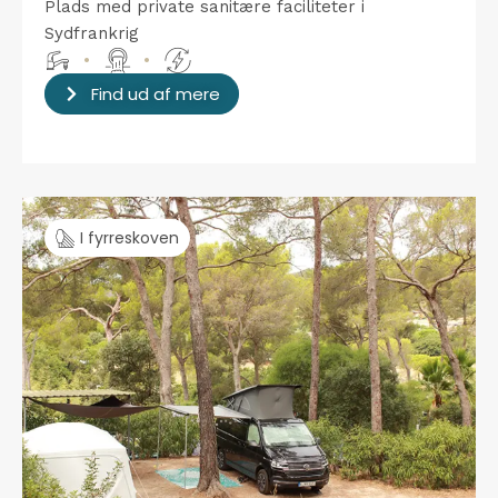
Plads med private sanitære faciliteter i
Sydfrankrig
•
•
Find ud af mere
I fyrreskoven