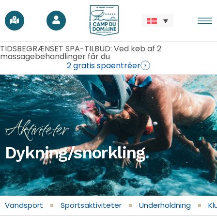
TIDSBEGRÆNSET SPA-TILBUD: Ved køb af 2
massagebehandlinger får du
2 gratis spaentréer
Aktiviteter
Dykning/snorkling
.
Vandsport
Sportsaktiviteter
Underholdning
Kl