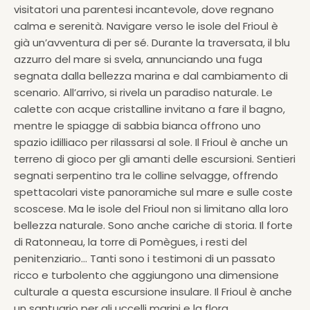
visitatori una parentesi incantevole, dove regnano
calma e serenità. Navigare verso le isole del Frioul è
già un’avventura di per sé. Durante la traversata, il blu
azzurro del mare si svela, annunciando una fuga
segnata dalla bellezza marina e dal cambiamento di
scenario. All’arrivo, si rivela un paradiso naturale. Le
calette con acque cristalline invitano a fare il bagno,
mentre le spiagge di sabbia bianca offrono uno
spazio idilliaco per rilassarsi al sole. Il Frioul è anche un
terreno di gioco per gli amanti delle escursioni. Sentieri
segnati serpentino tra le colline selvagge, offrendo
spettacolari viste panoramiche sul mare e sulle coste
scoscese. Ma le isole del Frioul non si limitano alla loro
bellezza naturale. Sono anche cariche di storia. Il forte
di Ratonneau, la torre di Pomègues, i resti del
penitenziario… Tanti sono i testimoni di un passato
ricco e turbolento che aggiungono una dimensione
culturale a questa escursione insulare. Il Frioul è anche
un santuario per gli uccelli marini e la flora