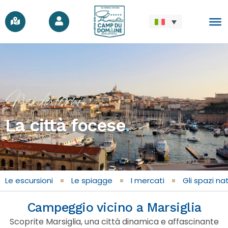
Nei dintorni
La città focese
.
Le escursioni
Le spiagge
I mercati
Gli spazi nat
Campeggio vicino a Marsiglia
Scoprite Marsiglia, una città dinamica e affascinante