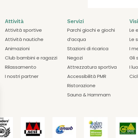
Attività
Servizi
Vis
Attività sportive
Parchi giochi e giochi
Le 
Attività nautiche
d’acqua
Le 
Animazioni
Stazioni di ricarica
I m
Club bambini e ragazzi
Negozi
Gli 
Rilassamento
Attrezzatura sportiva
I lu
I nostri partner
Accessibilità PMR
Cic
Ristorazione
Sauna & Hammam