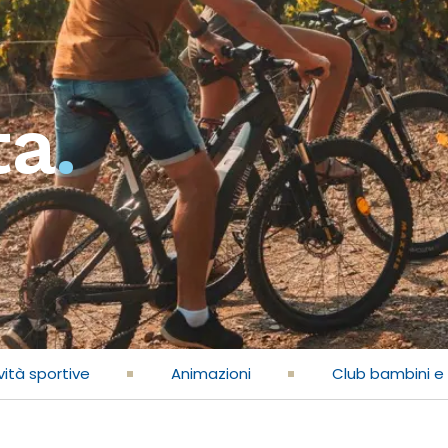
ta
.
vità sportive
Animazioni
Club bambini e 