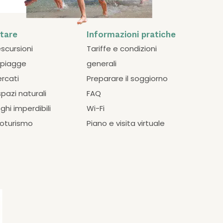
itare
Informazioni pratiche
escursioni
Tariffe e condizioni
spiagge
generali
ercati
Preparare il soggiorno
spazi naturali
FAQ
oghi imperdibili
Wi-Fi
loturismo
Piano e visita virtuale