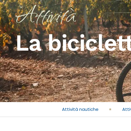
Attività
La biciclet
Attività nautiche
Atti