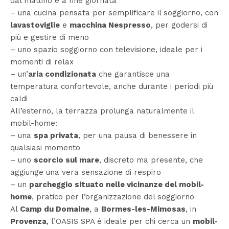
dal mattino e a fine giornata
– una cucina pensata per semplificare il soggiorno, con
lavastoviglie
e
macchina Nespresso
, per godersi di
più e gestire di meno
– uno spazio soggiorno con televisione, ideale per i
momenti di relax
– un’
aria condizionata
che garantisce una
temperatura confortevole, anche durante i periodi più
caldi
All’esterno, la terrazza prolunga naturalmente il
mobil-home:
– una
spa privata
, per una pausa di benessere in
qualsiasi momento
– uno
scorcio sul mare
, discreto ma presente, che
aggiunge una vera sensazione di respiro
– un
parcheggio situato nelle vicinanze del mobil-
home
, pratico per l’organizzazione del soggiorno
Al
Camp du Domaine
, a
Bormes-les-Mimosas
, in
Provenza
, l’OASIS SPA è ideale per chi cerca un
mobil-