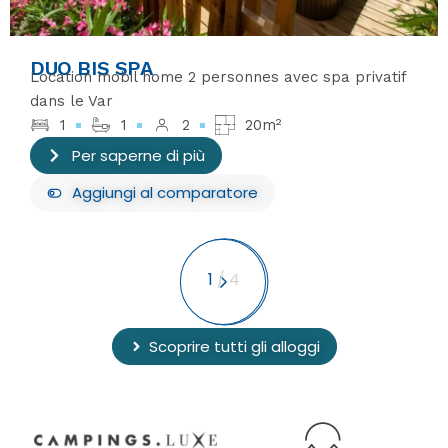
DUO BIS SPA
Location mobil home 2 personnes avec spa privatif
dans le Var
1
1
2
20m²
Per saperne di più
Aggiungi
al comparatore
1
/
4
Scoprire tutti gli alloggi