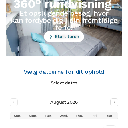
360° rundvisning
.
Et opslugende besøg, hvor
kan fordybe dig i din fremtidige
ferie!
Start turen
Vælg datoerne for dit ophold