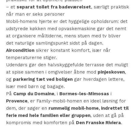
– et
separat toilet fra badeværelset
, særligt praktisk
når man er seks personer
Mobil-homens hjerte er det hyggelige opholdsrum: det
udstyrede køkken med opvaskemaskine gør det nemt
at organisere måltiderne, mens stuen med tv bliver
det naturlige samlingspunkt sidst på dagen.
Aircondition
sikrer konstant komfort, især når
temperaturerne stiger.
Udendørs gør den halvskyggefulde terrasse det muligt
at spise sammen i omgivelser åbne mod
pinjeskoven
,
og
parkering tæt ved boligen
gør hverdagen lettere,
især med børn og bagage.
På
Camp du Domaine
, i
Bormes-les-Mimosas
i
Provence
, er Family-mobil-homen en ideel løsning for
dem, der søger en
rummelig mobil-home, indrettet til
ferie med hele familien eller gruppen
, uden at gå på
kompromis med komforten på
Den Franske Riviera
.