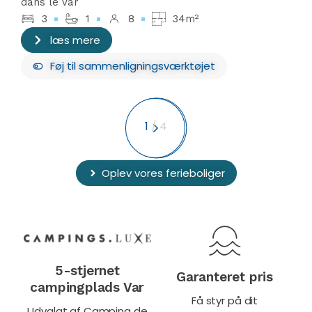
dans le Var
3
1
8
34m²
læs mere
Føj
til sammenligningsværktøjet
1
/
4
Oplev vores ferieboliger
5-stjernet
Garanteret pris
campingplads Var
Få styr på dit
Udvalgt af Camping de