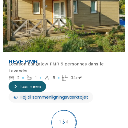
REVE PMR
Location bungalow PMR 5 personnes dans le
Lavandou
2
1
5
34m²
læs mere
Føj
til sammenligningsværktøjet
1
/
4