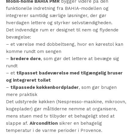
Mobil-home BAHIA PMR
bygger videre på den
funktionelle indretning fra BAHIA-modellen og
integrerer samtidig særlige løsninger, der gør
hverdagen lettere og styrker selvstændigheden.
Det indvendige rum er designet til nem og flydende
bevægelse:
– et værelse med dobbeltseng, hvor en kørestol kan
komme rundt om sengen
–
bredere døre
, som gør det lettere at bevæge sig
rundt
– et
tilpasset badeværelse med tilgængelig bruser
og integreret toilet
–
tilpassede køkkenbordplader
, som gør brugen
mere praktisk
Det udstyrede køkken (Nespresso-maskine, mikroovn,
kogeplader) gør måltiderne nemme at organisere,
mens stuen med tv tilbyder et behageligt sted at
slappe af.
Aircondition
sikrer en behagelig
temperatur i de varme perioder i Provence.